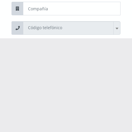
Código telefónico
Acepto los
términos y condiciones
Registrar
¿Estás registrado?